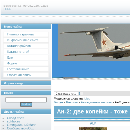
Воскресенье, 09.08.2026, 02:38
|
RSS
Меню сайта
Главная страница
Информация о сайте
Каталог файлов
Каталог статей
Блог
Форум
Гостевая книга
Обратная связь
Форма входа
Поиск
1
Страница
1
из
1
Модератор форума:
Libra
Форум
»
Новости
»
Авиационные новости
»
Ан-2: две 
Ан-2: две копейки - тож
Друзья сайта
Сквад =Bb=
sukhoi.ru
ALF
Официальный блог
Сообщество uCoz