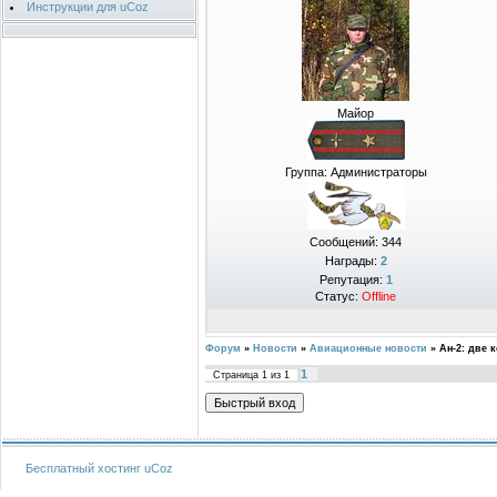
Инструкции для uCoz
Майор
Группа: Администраторы
Сообщений:
344
Награды:
2
Репутация:
1
Статус:
Offline
Форум
»
Новости
»
Авиационные новости
»
Ан-2: две 
1
Страница
1
из
1
Бесплатный хостинг
uCoz