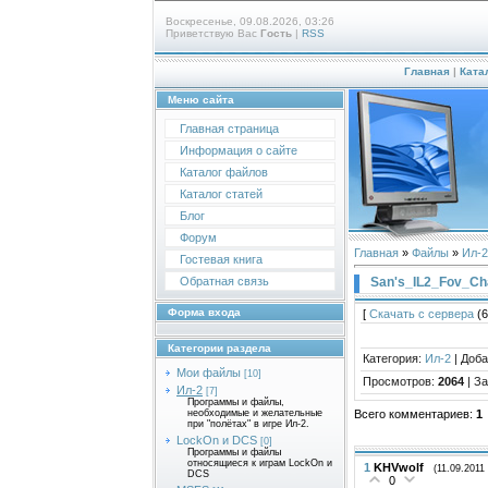
Воскресенье, 09.08.2026, 03:26
Приветствую Вас
Гость
|
RSS
Главная
|
Ката
Меню сайта
Главная страница
Информация о сайте
Каталог файлов
Каталог статей
Блог
Форум
Главная
»
Файлы
»
Ил-2
Гостевая книга
San's_IL2_Fov_Ch
Обратная связь
Форма входа
[
Скачать с сервера
(6
Категории раздела
Категория
:
Ил-2
|
Доба
Мои файлы
[10]
Просмотров
:
2064
|
За
Ил-2
[7]
Программы и файлы,
Всего комментариев
:
1
необходимые и желательные
при "полётах" в игре Ил-2.
LockOn и DCS
[0]
Программы и файлы
относящиеся к играм LockOn и
1
KHVwolf
(11.09.2011
DCS
0