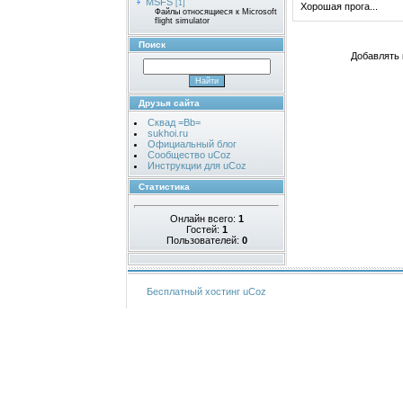
MSFS
[1]
Хорошая прога...
Файлы относящиеся к Microsoft
flight simulator
Поиск
Добавлять 
Друзья сайта
Сквад =Bb=
sukhoi.ru
Официальный блог
Сообщество uCoz
Инструкции для uCoz
Статистика
Онлайн всего:
1
Гостей:
1
Пользователей:
0
Бесплатный хостинг
uCoz