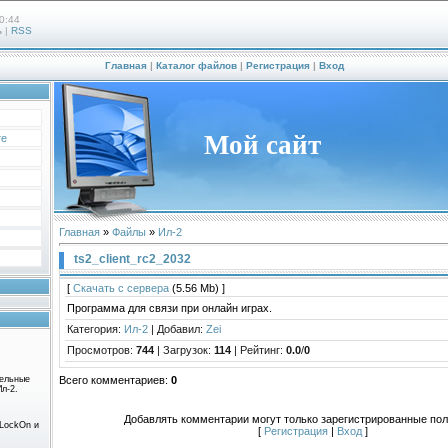
0:44
ь
|
RSS
Главная
|
Каталог файлов
|
Регистрация
|
Вход
Мой сайт
те
Главная
»
Файлы
»
Ил-2
ts2_client_rc2_2032
[
Скачать с сервера
(5.56 Mb) ]
Программа для связи при онлайн играх.
Категория
:
Ил-2
|
Добавил
:
Zei
Просмотров
:
744
|
Загрузок
:
114
|
Рейтинг
:
0.0
/
0
Всего комментариев
:
0
тельные
Ил-2.
Добавлять комментарии могут только зарегистрированные пол
 LockOn и
[
Регистрация
|
Вход
]