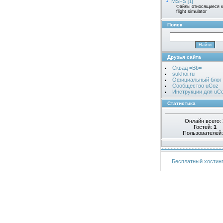
MSFS
[1]
Файлы относящиеся к 
flight simulator
Поиск
Друзья сайта
Сквад =Bb=
sukhoi.ru
Официальный блог
Сообщество uCoz
Инструкции для uC
Статистика
Онлайн всего:
Гостей:
1
Пользователей
Бесплатный хостин