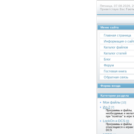
Пятница, 07.08.2026, 2
Приветствую Вас
Гост
Меню сайта
Главная страница
Информация о сай
Каталог файлов
Каталог статей
Блог
Форум
Гостевая книга
Обратная связь
Форма входа
Категории раздела
Мои файлы
[10]
Ил-2
[7]
Программы и файлы,
необходимые и жела
при "полётах" в игре 
LockOn и DCS
[0]
Программы и файлы
относящиеся к играм
DCS