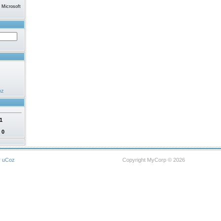
Microsoft
oz
1
:
0
г
uCoz
Copyright MyCorp © 2026