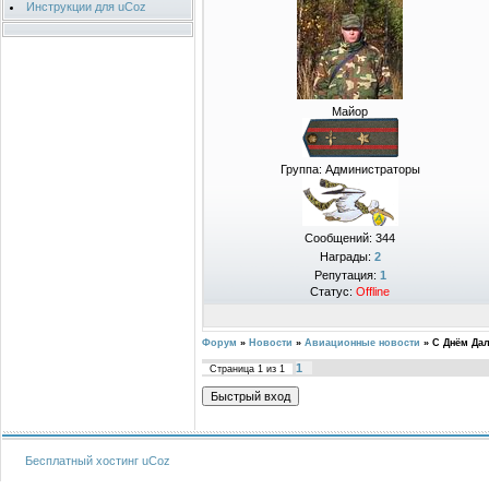
Инструкции для uCoz
Майор
Группа: Администраторы
Сообщений:
344
Награды:
2
Репутация:
1
Статус:
Offline
Форум
»
Новости
»
Авиационные новости
»
С Днём Дал
1
Страница
1
из
1
Бесплатный хостинг
uCoz