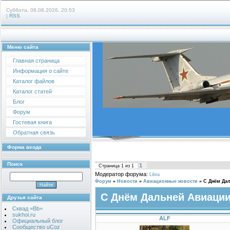
Суббота, 08.08.2026, 20:53
|
RSS
Меню сайта
Главная страница
Информация о сайте
Каталог файлов
Каталог статей
Блог
Форум
Гостевая книга
Обратная связь
Форма входа
Поиск
1
Страница
1
из
1
Модератор форума:
Libra
Форум
»
Новости
»
Авиационные новости
»
С Днём Дал
С Днём Дальней Авиации
Друзья сайта
Сквад =Bb=
sukhoi.ru
ALF
Официальный блог
Сообщество uCoz