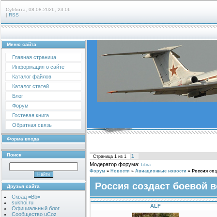
Суббота, 08.08.2026, 23:06
|
RSS
Меню сайта
Главная страница
Информация о сайте
Каталог файлов
Каталог статей
Блог
Форум
Гостевая книга
Обратная связь
Форма входа
Поиск
1
Страница
1
из
1
Модератор форума:
Libra
Форум
»
Новости
»
Авиационные новости
»
Россия соз
Россия создаст боевой в
Друзья сайта
Сквад =Bb=
sukhoi.ru
ALF
Официальный блог
Сообщество uCoz