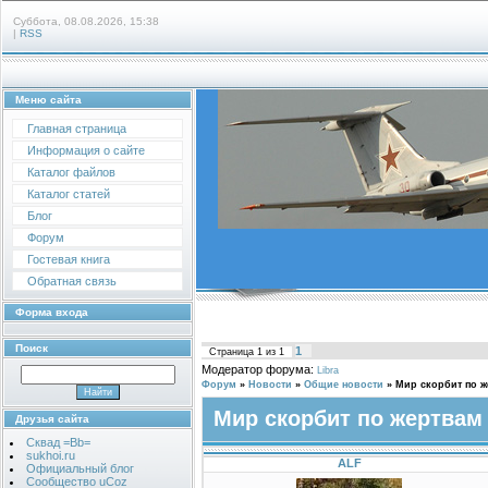
Суббота, 08.08.2026, 15:38
|
RSS
Меню сайта
Главная страница
Информация о сайте
Каталог файлов
Каталог статей
Блог
Форум
Гостевая книга
Обратная связь
Форма входа
Поиск
1
Страница
1
из
1
Модератор форума:
Libra
Форум
»
Новости
»
Общие новости
»
Мир скорбит по ж
Мир скорбит по жертвам 
Друзья сайта
Сквад =Bb=
sukhoi.ru
ALF
Официальный блог
Сообщество uCoz