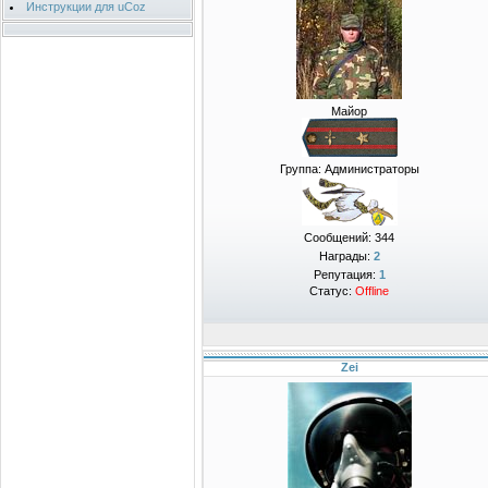
Инструкции для uCoz
Майор
Группа: Администраторы
Сообщений:
344
Награды:
2
Репутация:
1
Статус:
Offline
Zei