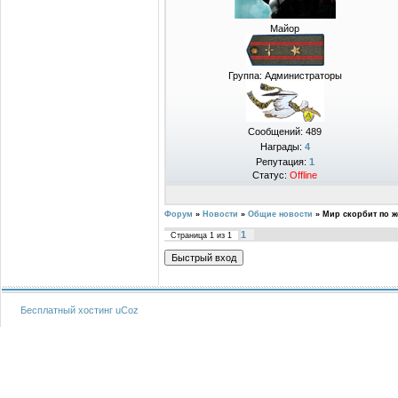
Майор
Группа: Администраторы
Сообщений:
489
Награды:
4
Репутация:
1
Статус:
Offline
Форум
»
Новости
»
Общие новости
»
Мир скорбит по ж
1
Страница
1
из
1
Бесплатный хостинг
uCoz