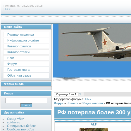
Пятница, 07.08.2026, 02:15
|
RSS
Меню сайта
Главная страница
Информация о сайте
Каталог файлов
Каталог статей
Блог
Форум
Гостевая книга
Обратная связь
Форма входа
Поиск
1
Страница
1
из
1
Модератор форума:
Libra
Форум
»
Новости
»
Общие новости
»
РФ потеряла боле
РФ потеряла более 300 
Друзья сайта
Сквад =Bb=
sukhoi.ru
ALF
Официальный блог
Сообщество uCoz