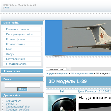
Пятница, 07.08.2026, 13:25
|
RSS
Меню сайта
Главная страница
Информация о сайте
Каталог файлов
Каталог статей
Блог
Форум
Гостевая книга
Обратная связь
1
Страница
1
из
1
Форма входа
Форум
»
Моделизм
»
3D моделирование
»
3D модель L
Поиск
3D модель L-39
Zei
Дата: Пятница, 12.10.2012
Друзья сайта
На данный мом
Сквад =Bb=
sukhoi.ru
Официальный блог
Сообщество uCoz