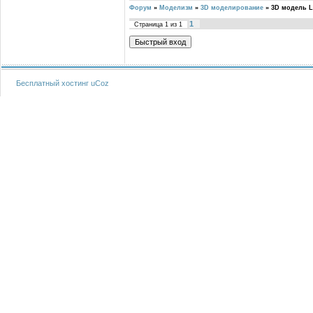
Форум
»
Моделизм
»
3D моделирование
»
3D модель L
1
Страница
1
из
1
Бесплатный хостинг
uCoz