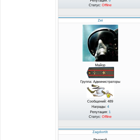
Репутация:
0
Статус:
Offline
Zei
Майор
Группа: Администраторы
Сообщений:
489
Награды:
4
Репутация:
1
Статус:
Offline
Zagdortlt
Рядовой