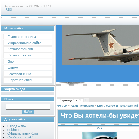
Воскресенье, 09.08.2026, 17:11
|
RSS
Меню сайта
Главная страница
Информация о сайте
Каталог файлов
Каталог статей
Блог
Форум
Гостевая книга
Обратная связь
Форма входа
Поиск
1
Страница
1
из
1
Форум
»
Администрация
»
Книга жалоб и предложений
Что Вы хотели-бы увиде
Друзья сайта
Сквад =Bb=
Zei
sukhoi.ru
Официальный блог
Сообщество uCoz