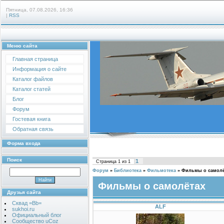
Пятница, 07.08.2026, 16:36
|
RSS
Меню сайта
Главная страница
Информация о сайте
Каталог файлов
Каталог статей
Блог
Форум
Гостевая книга
Обратная связь
Форма входа
Поиск
1
Страница
1
из
1
Форум
»
Библиотека
»
Фильмотека
»
Фильмы о самолё
Фильмы о самолётах
Друзья сайта
Сквад =Bb=
ALF
sukhoi.ru
Официальный блог
Сообщество uCoz