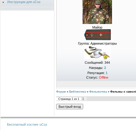
Инструкции для uCoz
Майор
Группа: Администраторы
Сообщений:
344
Награды:
2
Репутация:
1
Статус:
Offline
Форум
»
Библиотека
»
Фильмотека
»
Фильмы о самолё
1
Страница
1
из
1
Бесплатный хостинг
uCoz