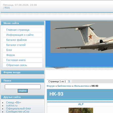
Пятница, 07.08.2026, 23:39
|
RSS
Меню сайта
Главная страница
Информация о сайте
Каталог файлов
Каталог статей
Блог
Форум
Гостевая книга
Обратная связь
Форма входа
Поиск
1
Страница
1
из
1
Форум
»
Библиотека
»
Фильмотека
»
НК-93
НК-93
Друзья сайта
Сквад =Bb=
ALF
sukhoi.ru
Официальный блог
Сообщество uCoz