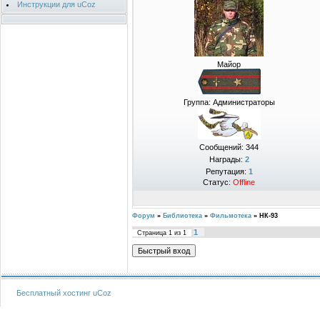
Инструкции для uCoz
Майор
Группа: Администраторы
Сообщений:
344
Награды:
2
Репутация:
1
Статус:
Offline
Форум
»
Библиотека
»
Фильмотека
»
НК-93
1
Страница
1
из
1
Бесплатный хостинг
uCoz