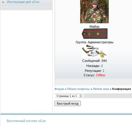
Инструкции для uCoz
Майор
Группа: Администраторы
Сообщений:
344
Награды:
2
Репутация:
1
Статус:
Offline
Форум
»
Обшие вопросы
»
Любая тема
»
Конференция
1
Страница
1
из
1
Бесплатный хостинг
uCoz