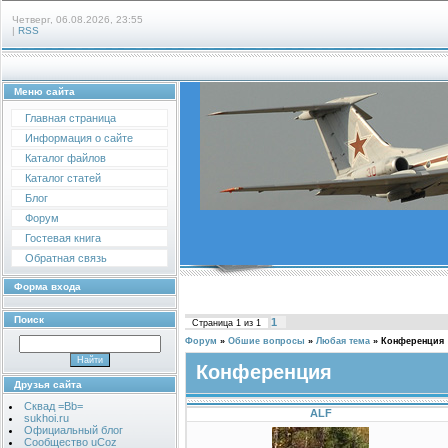
Четверг, 06.08.2026, 23:55
|
RSS
Меню сайта
Главная страница
Информация о сайте
Каталог файлов
Каталог статей
Блог
Форум
Гостевая книга
Обратная связь
Форма входа
Поиск
1
Страница
1
из
1
Форум
»
Обшие вопросы
»
Любая тема
»
Конференция
Конференция
Друзья сайта
Сквад =Bb=
ALF
sukhoi.ru
Официальный блог
Сообщество uCoz