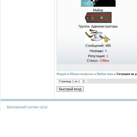
Майор
Группа: Администраторы
Сообщений:
489
Награды:
4
Репутация:
1
Статус:
Offline
Форум
»
Обшие вопросы
»
Любая тема
»
Ситуация на 
1
Страница
1
из
1
Бесплатный хостинг
uCoz