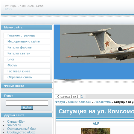
Пятница, 07.08.2026, 14:55
|
RSS
Меню сайта
Главная страница
Информация о сайте
Каталог файлов
Каталог статей
Блог
Форум
Гостевая книга
Обратная связь
Форма входа
Поиск
1
Страница
1
из
1
Форум
»
Обшие вопросы
»
Любая тема
»
Ситуация на 
Ситуация на ул. Комсом
Друзья сайта
Сквад =Bb=
ALF
sukhoi.ru
Официальный блог
Сообщество uCoz