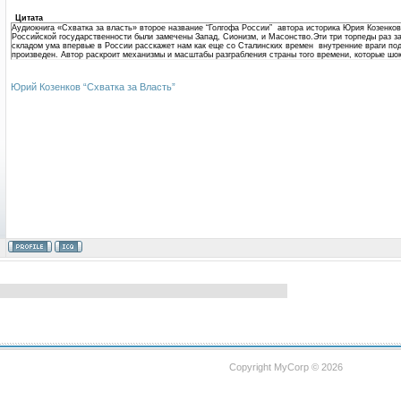
Цитата
Аудиокнига «Схватка за власть» второе название “Голгофа России” автора историка Юрия Козенко
Российской государственности были замечены Запад, Сионизм, и Масонство.Эти три торпеды раз 
складом ума впервые в России расскажет нам как еще со Сталинских времен внутренние враги подт
произведен. Автор раскроит механизмы и масштабы разграбления страны того времени, которые шок
Юрий Козенков “Схватка за Власть”
Copyright MyCorp © 2026