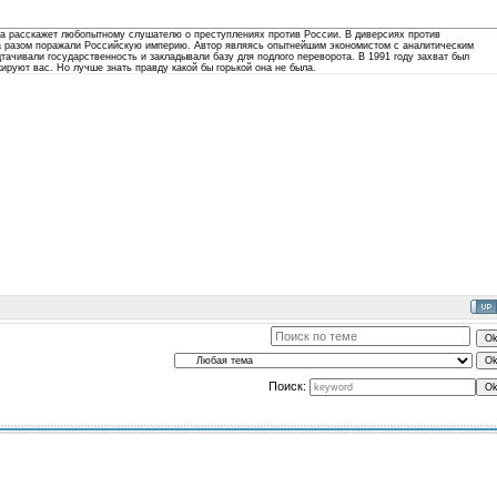
ва расскажет любопытному слушателю о преступлениях против России. В диверсиях против
за разом поражали Российскую империю. Автор являясь опытнейшим экономистом с аналитическим
ачивали государственность и закладывали базу для подлого переворота. В 1991 году захват был
ируют вас. Но лучше знать правду какой бы горькой она не была.
Поиск: