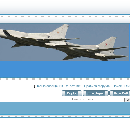
[
Новые сообщения
·
Участники
·
Правила форума
·
Поиск
·
RS