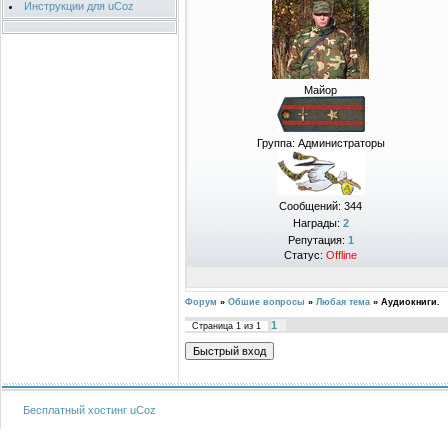
Инструкции для uCoz
Майор
Группа: Администраторы
Сообщений:
344
Награды:
2
Репутация:
1
Статус:
Offline
Форум
»
Обшие вопросы
»
Любая тема
»
Аудиокниги.
1
Страница
1
из
1
Бесплатный хостинг
uCoz