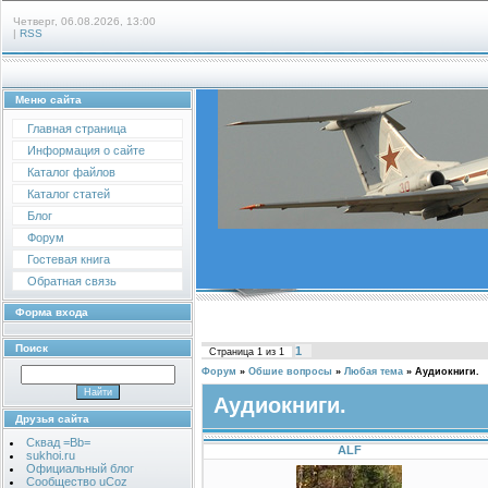
Четверг, 06.08.2026, 13:00
|
RSS
Меню сайта
Главная страница
Информация о сайте
Каталог файлов
Каталог статей
Блог
Форум
Гостевая книга
Обратная связь
Форма входа
Поиск
1
Страница
1
из
1
Форум
»
Обшие вопросы
»
Любая тема
»
Аудиокниги.
Аудиокниги.
Друзья сайта
Сквад =Bb=
ALF
sukhoi.ru
Официальный блог
Сообщество uCoz