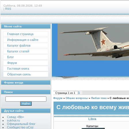
Суббота, 08.08.2026, 12:49
|
RSS
Меню сайта
Главная страница
Информация о сайте
Каталог файлов
Каталог статей
Блог
Форум
Гостевая книга
Обратная связь
Форма входа
Поиск
1
Страница
1
из
1
Форум
»
Обшие вопросы
»
Любая тема
»
С любовью к
С любовью ко всему жи
Друзья сайта
Сквад =Bb=
Libra
sukhoi.ru
Официальный блог
Капитан
Сообщество uCoz