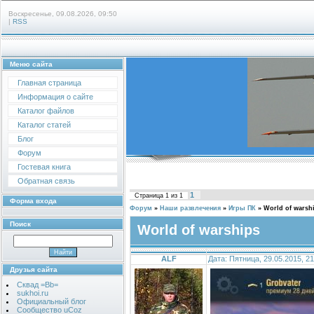
Воскресенье, 09.08.2026, 09:50
|
RSS
Меню сайта
Главная страница
Информация о сайте
Каталог файлов
Каталог статей
Блог
Форум
Гостевая книга
Обратная связь
1
Страница
1
из
1
Форма входа
Форум
»
Наши развлечения
»
Игры ПК
»
World of warsh
Поиск
World of warships
ALF
Дата: Пятница, 29.05.2015, 2
Друзья сайта
Сквад =Bb=
sukhoi.ru
Официальный блог
Сообщество uCoz