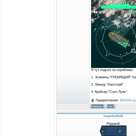
Я тут подсел на кораблики..
1. Эсминец "ГРЕМЯЩИЙ" Гр
2. Линкор "Уортспай"
3. Крейсер "Сэнт-Луис".
Прикрепления:
9804569.jp
mayefob626
Рядовой