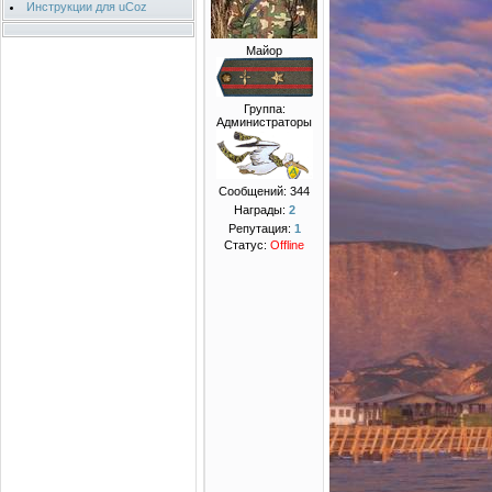
Инструкции для uCoz
Майор
Группа:
Администраторы
Сообщений:
344
Награды:
2
Репутация:
1
Статус:
Offline