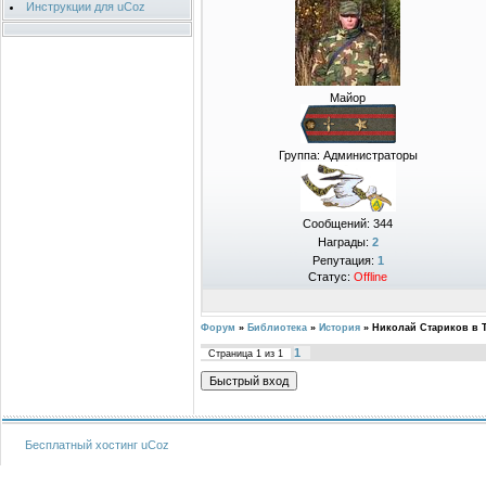
Инструкции для uCoz
Майор
Группа: Администраторы
Сообщений:
344
Награды:
2
Репутация:
1
Статус:
Offline
Форум
»
Библиотека
»
История
»
Николай Стариков в 
1
Страница
1
из
1
Бесплатный хостинг
uCoz