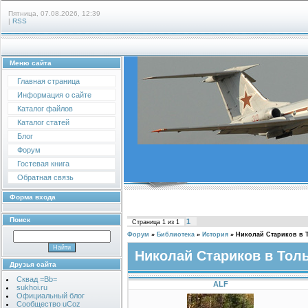
Пятница, 07.08.2026, 12:39
|
RSS
Меню сайта
Главная страница
Информация о сайте
Каталог файлов
Каталог статей
Блог
Форум
Гостевая книга
Обратная связь
Форма входа
Поиск
1
Страница
1
из
1
Форум
»
Библиотека
»
История
»
Николай Стариков в 
Николай Стариков в Тол
Друзья сайта
Сквад =Bb=
ALF
sukhoi.ru
Официальный блог
Сообщество uCoz